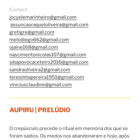
Contact:
jocyelemarinheiro@gmail.com
assuncaoraqueloliveira@gmail.com
gretigre@gmail.com
melodiego662@gmail.com
ojaine168@gmail.com
nascimentonicolas107@gmail.com
sibapovocaceteiro2016@gmail.com
sandraoliveira2@gmail.com
teresinhapereira1951@gmail.com
viniciusclaudine@gmail.com
AUPIRU | PRELÚDIO
O crepúsculo precede o ritual em memória dos que se
foram sadios. Os medos nos abandonaram e hoje, após