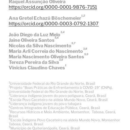
Raquel Assunção Oliveira
https://orcid.org/0000-0001-9876-7151
1,2
Ana Gretel Echazú Böschemeier
https://orcid.org/0000-0003-0792-1307
3,4
João Diego da Luz Melo
5,6
Jaine Oliveira Santos
5,7
Nicolas da Silva Nascimento
3,8
Maria Arli Correia do Nascimento
5,9
Maria Nascimento Oliveira Santos
3,8
Tereza Pereira da Silva
1
Vinicius Claudino Chaves
1
Universidade Federal do Rio Grande do Norte, Brasil
2
Projeto “Boas Práticas de Enfrentamento à COVID-19” (CNPq),
Universidade Federal do Rio Grande do Norte, Brasil
3
Liderança indígena jovem do povo potiguara, Ceará, Brasil
4
Escola Povo Caceteiro na aldeia Mundo Novo, Ceará, Brasil
5
Liderança indígena jovem do povo tabajara
6
Centros Integrados de Educação Pública, Ceará, Brasil
7
Recursos Hídricos e Meio Ambiente, Monsenhor, Tabosa, Ceará,
Brasil
8
Escola Índigena Povo Caceteiro na aldeia Mundo Novo, Monsenhor
Tabosa, Ceará, Brasil
9
Município de Quiterianópolis, Ceará, Brasil