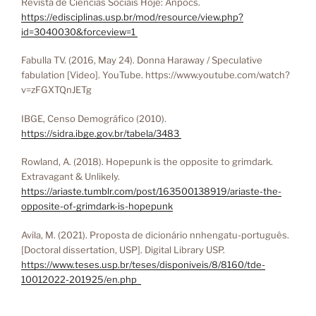
Revista de Ciências Sociais Hoje: Anpocs.
https://edisciplinas.usp.br/mod/resource/view.php?
id=3040030&forceview=1
Fabulla TV. (2016, May 24). Donna Haraway / Speculative
fabulation [Video]. YouTube. https://www.youtube.com/watch?
v=zFGXTQnJETg
IBGE, Censo Demográfico (2010).
https://sidra.ibge.gov.br/tabela/3483
Rowland, A. (2018). Hopepunk is the opposite to grimdark.
Extravagant & Unlikely.
https://ariaste.tumblr.com/post/163500138919/ariaste-the-
opposite-of-grimdark-is-hopepunk
Avila, M. (2021). Proposta de dicionário nnhengatu-português.
[Doctoral dissertation, USP]. Digital Library USP.
https://www.teses.usp.br/teses/disponiveis/8/8160/tde-
10012022-201925/en.php